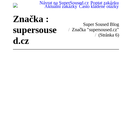
Návrat na SuperSoused.cz
Poptat zakázku
Aktuální zakázky
Často kladené otázky
Značka :
You are here:
Super Soused Blog
supersouse
Značka "supersoused.cz"
(Stránka 6)
d.cz