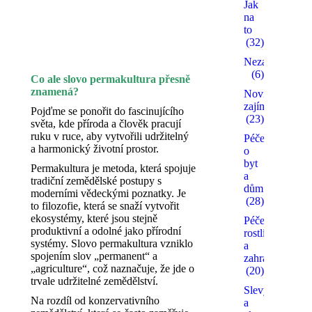
Jak
na
to
(32)
Nezařazené
(6)
Co ale slovo permakultura přesně
znamená?
Novinky a
zajímavosti
Pojďme se ponořit do fascinujícího
(23)
světa, kde příroda a člověk pracují
ruku v ruce, aby vytvořili udržitelný
Péče
a harmonický životní prostor.
o
byt
Permakultura je metoda, která spojuje
a
tradiční zemědělské postupy s
dům
moderními vědeckými poznatky. Je
(28)
to filozofie, která se snaží vytvořit
ekosystémy, které jsou stejně
Péče o
produktivní a odolné jako přírodní
rostliny
systémy. Slovo permakultura vzniklo
a
spojením slov „permanent“ a
zahradu
„agriculture“, což naznačuje, že jde o
(20)
trvale udržitelné zemědělství.
Slevy
Na rozdíl od konzervativního
a