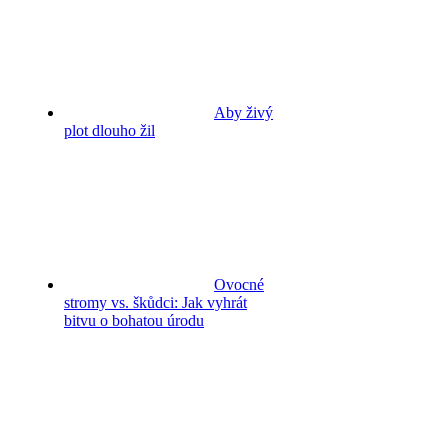
Aby živý
plot dlouho žil
Ovocné
stromy vs. škůdci: Jak vyhrát
bitvu o bohatou úrodu