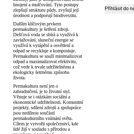
hnojení a mulčování. Tyto postupy
zlepšují strukturu půdy, zvyšují její
úrodnost a podporují biodiverzitu.
Dalším klíčovým prvkem
permakultury je šetření zdroji.
Dešťová voda se sbírá a využívá k
zavlažování, sluneční energie se
využívá k vytápění a osvětlení a
odpad se recykluje a kompostuje.
Permakultura se snaží minimalizovat
odpad a maximalizovat efektivitu,
což vede k trvale udržitelnému a
ekologicky šetrnému způsobu
života.
Permakultura není jen o
zahradničení, je to životní styl.
Věnuje se i otázkám sociální a
ekonomické udržitelnosti. Komunitní
projekty, sdílení zdrojů a spolupráce
jsou nedílnou součástí
permakulturního vnímání světa.
Cílem je vytvořit společenství, kde
lidé žijí v souladu s přírodou a