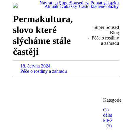
Návrat na SuperSoused.cz
Poptat zakázku
Aktuální zakázky
Často kladené otázky
Permakultura,
slovo které
You are here:
Super Soused
Blog
slýcháme stále
Péče o rostliny
a zahradu
častěji
18. června 2024
Péče o rostliny a zahradu
Kategorie
Co
dělat,
když…
(5)