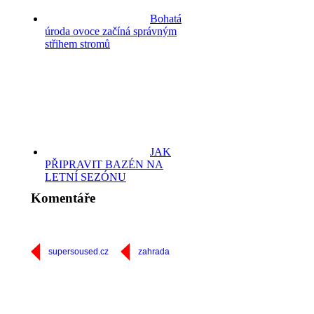
Bohatá
úroda ovoce začíná správným
střihem stromů
JAK
PŘIPRAVIT BAZÉN NA
LETNÍ SEZÓNU
Komentáře
supersoused.cz
zahrada