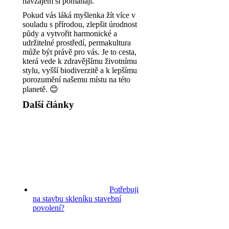
navzájem si pomáhají.
Pokud vás láká myšlenka žít více v
souladu s přírodou, zlepšit úrodnost
půdy a vytvořit harmonické a
udržitelné prostředí, permakultura
může být právě pro vás. Je to cesta,
která vede k zdravějšímu životnímu
stylu, vyšší biodiverzitě a k lepšímu
porozumění našemu místu na této
planetě.
😊
Další články
Potřebuji
na stavbu skleníku stavební
povolení?