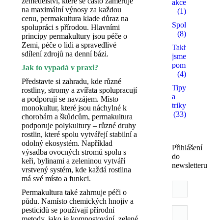
zemědělství, které se často zaměřuje
akce
na maximální výnosy za každou
(1)
cenu, permakultura klade důraz na
Spolupracujem
spolupráci s přírodou. Hlavními
(8)
principy permakultury jsou péče o
Zemi, péče o lidi a spravedlivé
Takhle
sdílení zdrojů na denní bázi.
jsme
pomohli
Jak to vypadá v praxi?
(4)
Představte si zahradu, kde různé
Tipy
rostliny, stromy a zvířata spolupracují
a
a podporují se navzájem. Místo
triky
monokultur, které jsou náchylné k
(33)
chorobám a škůdcům, permakultura
podporuje polykultury – různé druhy
rostlin, které spolu vytvářejí stabilní a
odolný ekosystém. Například
Přihlášení
výsadba ovocných stromů spolu s
do
keři, bylinami a zeleninou vytváří
newsletteru
vrstvený systém, kde každá rostlina
má své místo a funkci.
Permakultura také zahrnuje péči o
půdu. Namísto chemických hnojiv a
pesticidů se používají přírodní
metody, jako je kompostování, zelené