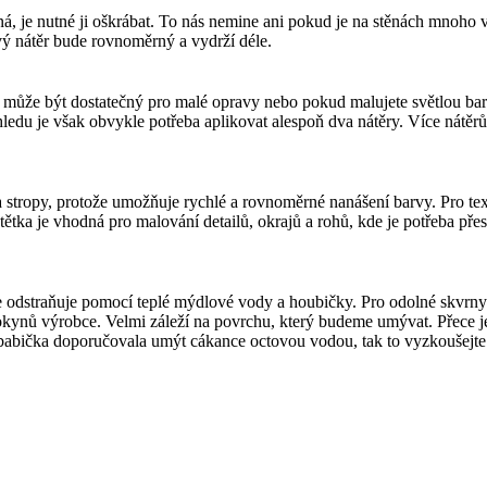
á, je nutné ji oškrábat. To nás nemine ani pokud je na stěnách mnoho v
ový nátěr bude rovnoměrný a vydrží déle.
ěr může být dostatečný pro malé opravy nebo pokud malujete světlou ba
ledu je však obvykle potřeba aplikovat alespoň dva nátěry. Více nátěrů
 a stropy, protože umožňuje rychlé a rovnoměrné nanášení barvy. Pro te
tka je vhodná pro malování detailů, okrajů a rohů, kde je potřeba přes
épe odstraňuje pomocí teplé mýdlové vody a houbičky. Pro odolné skvrn
pokynů výrobce. Velmi záleží na povrchu, který budeme umývat. Přece j
 babička doporučovala umýt cákance octovou vodou, tak to vyzkoušejte