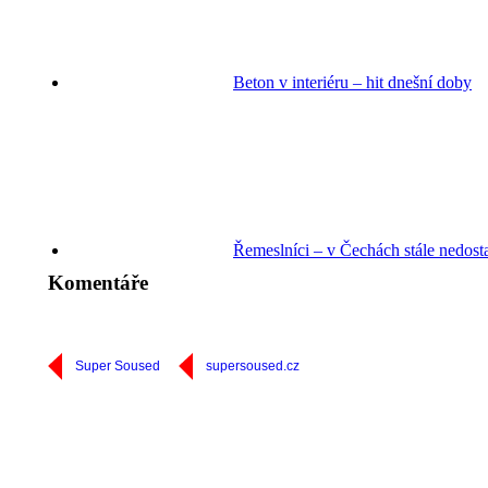
Beton v interiéru – hit dnešní doby
Řemeslníci – v Čechách stále nedost
Komentáře
Super Soused
supersoused.cz