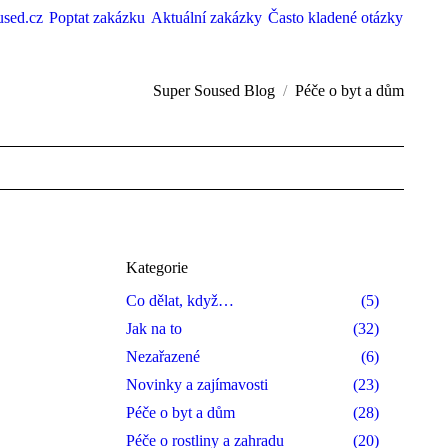
used.cz
Poptat zakázku
Aktuální zakázky
Často kladené otázky
Super Soused Blog
Péče o byt a dům
Kategorie
Co dělat, když…
(5)
Jak na to
(32)
Nezařazené
(6)
Novinky a zajímavosti
(23)
Péče o byt a dům
(28)
Péče o rostliny a zahradu
(20)