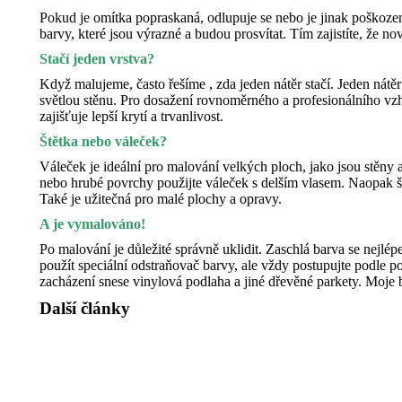
Pokud je omítka popraskaná, odlupuje se nebo je jinak poškozen
barvy, které jsou výrazné a budou prosvítat. Tím zajistíte, že n
Stačí jeden vrstva?
Když malujeme, často řešíme , zda jeden nátěr stačí. Jeden nát
světlou stěnu. Pro dosažení rovnoměrného a profesionálního vzh
zajišťuje lepší krytí a trvanlivost.
Štětka nebo váleček?
Váleček je ideální pro malování velkých ploch, jako jsou stěny
nebo hrubé povrchy použijte váleček s delším vlasem. Naopak ště
Také je užitečná pro malé plochy a opravy.
A je vymalováno!
Po malování je důležité správně uklidit. Zaschlá barva se nejl
použít speciální odstraňovač barvy, ale vždy postupujte podle 
zacházení snese vinylová podlaha a jiné dřevěné parkety. Moje
Další články