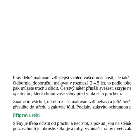
Pravidelné malování zdí zlepší vzhled vaší domácnosti, ale také
Odborníci doporučují malovat v rozmezí 3 – 5 let, to podle toho
pak můžete trochu ošidit. Čerstvý nátěr přináší svěžest, skryje
opatřením, které chrání vaše stěny před vlhkostí a prachem.
Známe to všichni, nikoho z nás malování zdí nebaví a ještě horší 
přesuňte do středu a zakryjte fólií. Podlahy zakryjte ochrannou 
Příprava stěn
Stěny je třeba očistit od prachu a nečistot, a pokud jsou na st
po zaschnutí je obruste. Okraje a rohy, vypínače, rámy dveří zak