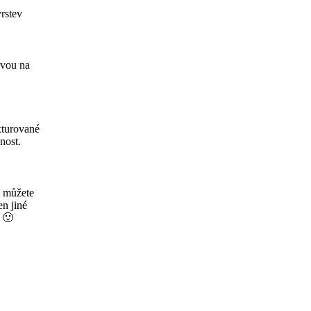
rstev
rvou na
xturované
nost.
y můžete
en jiné
 🙂