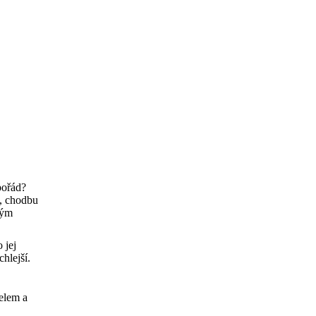
pořád?
i, chodbu
kým
 jej
hlejší.
melem a