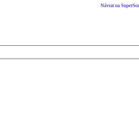
Návrat na SuperSo
You are here: