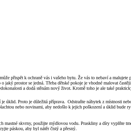
 může přispět k ochraně vás i vašeho bytu. Že vás to nebaví a malujete 
 o jaký prostor se jedná. Třeba dětské pokoje je vhodné malovat častěj
 nedokonalosti a dodá stěnám nový život. Kromě toho je ale také praktic
je úklid. Proto je důležitá příprava. Odstraňte nábytek z místnosti nebo
plachtou nebo novinami, aby nedošlo k jejich poškození a úklid bude ryc
ěnách mastné skvrny, použijte mýdlovou vodu. Praskliny a díry vyplňte t
ryjte páskou, aby byl nátěr čistý a přesný.