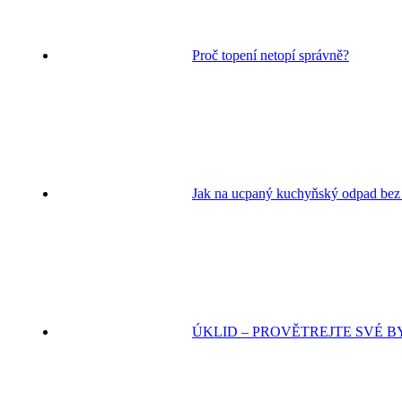
Proč topení netopí správně?
Jak na ucpaný kuchyňský odpad bez
ÚKLID – PROVĚTREJTE SVÉ B