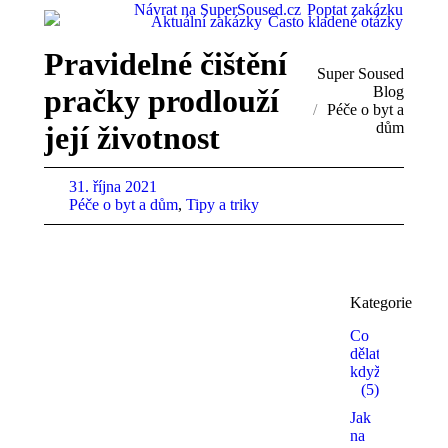
Návrat na SuperSoused.cz
Poptat zakázku
Aktuální zakázky
Často kladené otázky
Pravidelné čištění
You are here:
Super Soused
pračky prodlouží
Blog
Péče o byt a
dům
její životnost
31. října 2021
Péče o byt a dům
,
Tipy a triky
Kategorie
Co
dělat,
když…
(5)
Jak
na