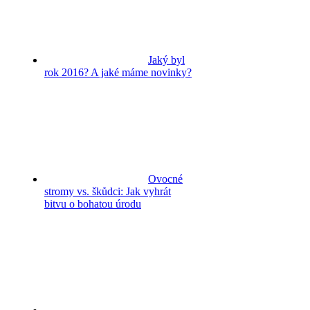
Jaký byl
rok 2016? A jaké máme novinky?
Ovocné
stromy vs. škůdci: Jak vyhrát
bitvu o bohatou úrodu