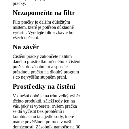
pračky.
Nezapomeňte na filtr
Filtr pračky je dalším důležitým
místem, které je potřeba důkladně
vyčistit. Vyndejte filtr a zbavte ho
všech nečistot.
Na závěr
Čistění pračky zakončete nalitím
daného prostředku určeného k čistění
praček do zásobníku a spusťte
prázdnou pračku na dlouhý program
s co nejvyšším stupněm praní.
Prostředky na čistění
V dnešní době je na trhu velký výběr
těchto produktů, záleží tedy jen na
vás, jaký si vyberete, ovšem pračka
se dá vyčistit bez problémů i
kombinaci octa a jedlé sody, které
máme povětšinou po ruce v naší
domácnosti. Zásobník namočte na 30