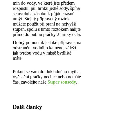
min do vody, ve které jste předem
rozpustili pul hrnku jedlé sody, špína
se uvolní a zásobník půjde krásně
umýt. Stejný připravený roztok
můžete použít při praní na nejvyšší
stupeň, spolu s tímto roztokem nalijte
přímo do bubnu pračky 2 hrnky octa.
Dobrý pomocník je také přípravek na
odstranění vodního kamene, záleží
jak tvrdou vodu v místě bydliště
máte.
Pokud se vám do důkladného mytí a
vyčistění pračky nechce nebo nemáte
čas, zavolejte naše
Super sousedy
.
Další články