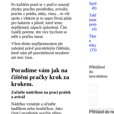
Spolupracujem
Po každém praní se v pračce usazují
(8)
zbytky pracího prostředku, aviváže,
prachu z prádla, nitky, vlasy…to vše
Takhle
spolu s vlhkem je to super živná půda
jsme
pro bakterie a plísně, které tento
pomohli
nepříjemný zápach způsobují. Čím
(4)
častěji pereme, tím více bychom se
Tipy
měli o pračku starat.
a
Všem těmto nepříjemnostem jde
triky
zabránit právě pravidelným čištěním,
(33)
které nám při pravidelnosti nezabere
ani moc času.
Přihlášení
Poradíme vám jak na
do
čištění pračky krok za
newsletteru
krokem.
Začněte nádržkou na prací prášek
a aviváž
Nádržku vyndejte a očistěte
hadříkem nebo houbičkou. Jako
čisticí prostředek použije přímo