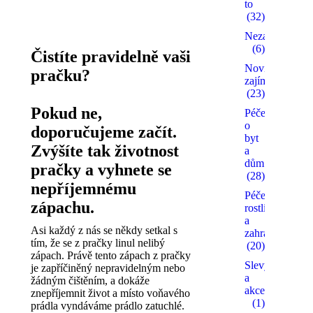
to
(32)
Nezařazené
(6)
Čistíte pravidelně vaši
Novinky a
pračku?
zajímavosti
(23)
Pokud ne,
Péče
o
doporučujeme začít.
byt
Zvýšíte tak životnost
a
dům
pračky a vyhnete se
(28)
nepříjemnému
Péče o
zápachu.
rostliny
a
Asi každý z nás se někdy setkal s
zahradu
tím, že se z pračky linul nelibý
(20)
zápach. Právě tento zápach z pračky
Slevy
je zapříčiněný nepravidelným nebo
a
žádným čištěním, a dokáže
akce
znepříjemnit život a místo voňavého
(1)
prádla vyndáváme prádlo zatuchlé.