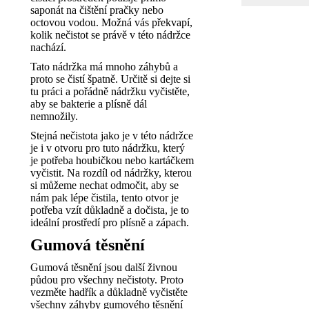
saponát na čištění pračky nebo
octovou vodou. Možná vás překvapí,
kolik nečistot se právě v této nádržce
nachází.
Tato nádržka má mnoho záhybů a
proto se čistí špatně. Určitě si dejte si
tu práci a pořádně nádržku vyčistěte,
aby se bakterie a plísně dál
nemnožily.
Stejná nečistota jako je v této nádržce
je i v otvoru pro tuto nádržku, který
je potřeba houbičkou nebo kartáčkem
vyčistit. Na rozdíl od nádržky, kterou
si můžeme nechat odmočit, aby se
nám pak lépe čistila, tento otvor je
potřeba vzít důkladně a dočista, je to
ideální prostředí pro plísně a zápach.
Gumová těsnění
Gumová těsnění jsou další živnou
půdou pro všechny nečistoty. Proto
vezměte hadřík a důkladně vyčistěte
všechny záhyby gumového těsnění