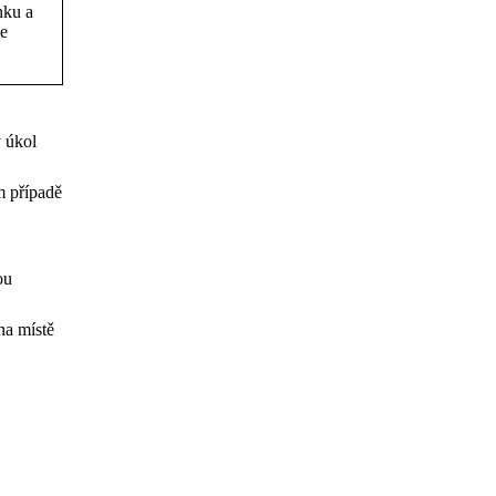
nku a
je
ý úkol
m případě
ou
na místě