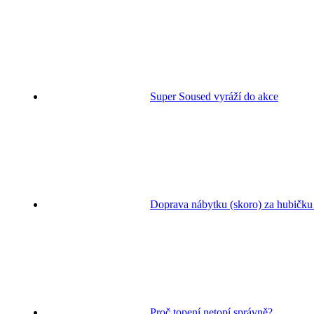
Super Soused vyráží do akce
Doprava nábytku (skoro) za hubičku
Proč topení netopí správně?