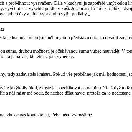
ach a proběhnout vysavačem. Dále v kuchyni je zapotřebí umýt celou li
 vyvětrat je a vyžehlit prádlo v koši. Je tam asi 15 triček 5 blůz a dvo
vé koberečky a před vysáváním vytřít podlahy.„
ci
ekla jedna nula, nebo jste měli mylnou představu o tom, co vámi zadan
anou sumu, druhou možností je očekávanou sumu vůbec neuvádět. V to
 oni a je na vás, kterého si pak vyberete.
ny, tedy zadavatele i mistra. Pokud vše proběhne jak má, hodnocení js
e jakýkoliv úkol, zkuste jej specifikovat co nejpřesněji.. Když totiž 
íc a náš mistr má pocit, že nechce dělat navíc, protože za to nedostane
 ne, zkuste nás kontaktovat, třeba něco vymyslíme.