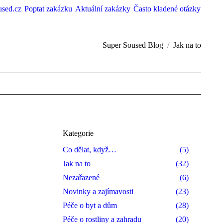
used.cz
Poptat zakázku
Aktuální zakázky
Často kladené otázky
You are here:
Super Soused Blog
Jak na to
Kategorie
Co dělat, když…
(5)
Jak na to
(32)
Nezařazené
(6)
Novinky a zajímavosti
(23)
Péče o byt a dům
(28)
Péče o rostliny a zahradu
(20)