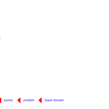
c
pomoc
problém
Super Soused