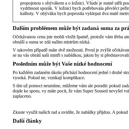
propojenou s obývákem a o ložnici. Všude je nutné utřít pr
vydrhnout sporák. V ložnici bych potřebovala převléct peřiny,
kalhoty. V obýváku bych poprosila vyklepat dva malé metro
Dalším problémem může být zadaná suma za prá
Očekávanou cenu jste mohli vložit špatně, protože vám třeba ut
obnáší a suma se zdá našim mistrům nízká.
V takovém případě máte dvě možnosti. První je zvýšit očekáv
se na vás obrátí naši mistři s nabídkou, jakou by si představovali
Posledním může být Vaše nízké hodnocení
Po každém zadaném úkolu přichází hodnocení jedné i druhé stra
vysoká. Pokud ne, vznikají komplikace.
S tím už pomoct neumíme, můžeme vám ale poradit: pokud zadávát
dojde ke sporu, vy máte pocit, že vám Super Soused nevyšel vstř
zaplaceno.
Zkuste využít našich rad a uvidíte, že nabídky přijdou. A pokud
Další články