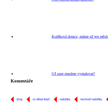
Kotlíková dotace, máme už jen měsí
Už zase musíme vymalovat?
Komentáře
blog
co dělat když
nabídky
nechodí nabídky