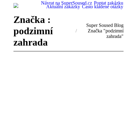
Návrat na SuperSoused.cz
Poptat zakázku
Aktuální zakázky
Často kladené otázky
Značka :
You are here:
Super Soused Blog
podzimní
Značka "podzimní
zahrada"
zahrada