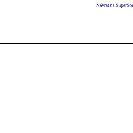
Návrat na SuperSo
You are here: