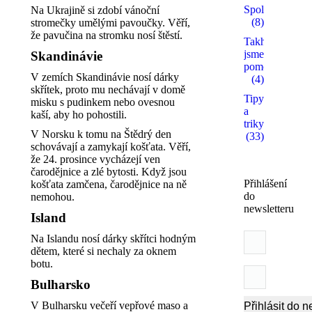
Spolupracujem
Na Ukrajině si zdobí vánoční
(8)
stromečky umělými pavoučky. Věří,
že pavučina na stromku nosí štěstí.
Takhle
jsme
Skandinávie
pomohli
V zemích Skandinávie nosí dárky
(4)
skřítek, proto mu nechávají v domě
Tipy
misku s pudinkem nebo ovesnou
a
kaší, aby ho pohostili.
triky
V Norsku k tomu na Štědrý den
(33)
schovávají a zamykají košťata. Věří,
že 24. prosince vycházejí ven
čarodějnice a zlé bytosti. Když jsou
Přihlášení
košťata zamčena, čarodějnice na ně
do
nemohou.
newsletteru
Island
Na Islandu nosí dárky skřítci hodným
dětem, které si nechaly za oknem
botu.
Bulharsko
V Bulharsku večeří vepřové maso a