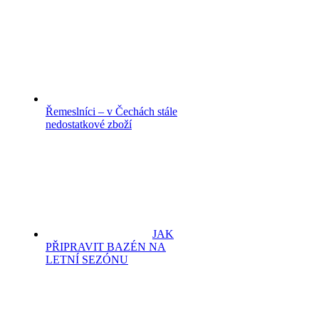
Řemeslníci – v Čechách stále
nedostatkové zboží
JAK
PŘIPRAVIT BAZÉN NA
LETNÍ SEZÓNU