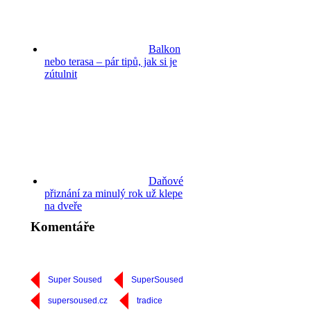
Balkon
nebo terasa – pár tipů, jak si je
zútulnit
Daňové
přiznání za minulý rok už klepe
na dveře
Komentáře
Super Soused
SuperSoused
supersoused.cz
tradice