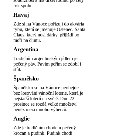
soudržnost a má držet rodinu po celý
rok spolu.
Havaj
Zde si na Vánoce pořizují do akvária
rybu, která se jmenuje Ostenec. Santa
Claus, který nosí dárky, přijíždí po
moři na člunu.
Argentina
Tradičním argentinským jídlem je
pečený páv. Pavím peřím se zdobí i
stůl.
Španělsko
Španělsko se na Vánoce neobejde
bez losování vánoční loterie, která je
nejstarší loterií na světě. Dne 22.
prosince se rozdá velké množství
peněz mezi mnoho výherců.
Anglie
Zde je tradičním chodem pečený
krocan a pudink. Pudink chodí