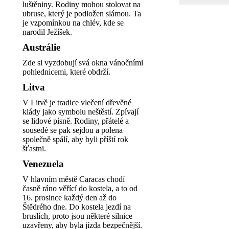
luštěniny. Rodiny mohou stolovat na
ubruse, který je podložen slámou. Ta
je vzpomínkou na chlév, kde se
narodil Ježíšek.
Austrálie
Zde si vyzdobují svá okna vánočními
pohlednicemi, které obdrží.
Litva
V Litvě je tradice vlečení dřevěné
klády jako symbolu neštěstí. Zpívají
se lidové písně. Rodiny, přátelé a
sousedé se pak sejdou a polena
společně spálí, aby byli příští rok
šťastni.
Venezuela
V hlavním městě Caracas chodí
časně ráno věřící do kostela, a to od
16. prosince každý den až do
Štědrého dne. Do kostela jezdí na
bruslích, proto jsou některé silnice
uzavřeny, aby byla jízda bezpečnější.