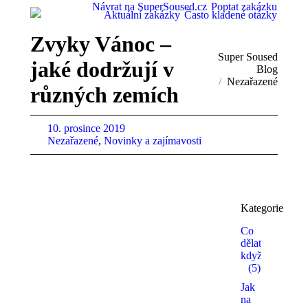
Návrat na SuperSoused.cz
Poptat zakázku
Aktuální zakázky
Často kladené otázky
Zvyky Vánoc –
You are here:
Super Soused
jaké dodržují v
Blog
Nezařazené
různých zemích
10. prosince 2019
Nezařazené
,
Novinky a zajímavosti
Kategorie
Co
dělat,
když…
(5)
Jak
na