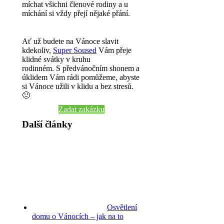
míchat všichni členové rodiny a u
míchání si vždy přejí nějaké přání.
Ať už budete na Vánoce slavit
kdekoliv,
Super Soused
Vám přeje
klidné svátky v kruhu
rodinném. S předvánočním shonem a
úklidem Vám rádi pomůžeme, abyste
si Vánoce užili v klidu a bez stresů.
🙂
Zadat zakázku
Další články
Osvětlení
domu o Vánocích – jak na to