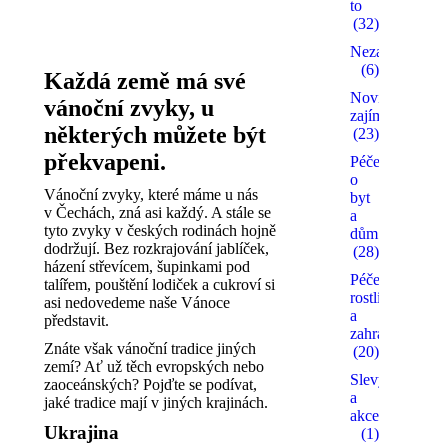
to
(32)
Nezařazené
(6)
Každá země má své
Novinky a
vánoční zvyky, u
zajímavosti
některých můžete být
(23)
překvapeni.
Péče
o
Vánoční zvyky, které máme u nás
byt
v Čechách, zná asi každý. A stále se
a
tyto zvyky v českých rodinách hojně
dům
dodržují. Bez rozkrajování jablíček,
(28)
házení střevícem, šupinkami pod
Péče o
talířem, pouštění lodiček a cukroví si
rostliny
asi nedovedeme naše Vánoce
a
představit.
zahradu
Znáte však vánoční tradice jiných
(20)
zemí? Ať už těch evropských nebo
Slevy
zaoceánských? Pojďte se podívat,
a
jaké tradice mají v jiných krajinách.
akce
Ukrajina
(1)