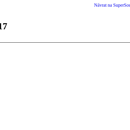
Návrat na SuperSo
17
You are here: