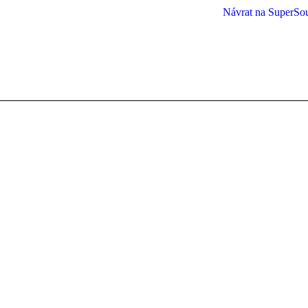
Návrat na SuperSo
You are here: