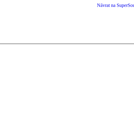
Návrat na SuperSo
You are here: