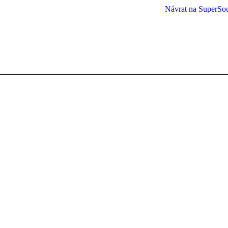
Návrat na SuperSo
You are here: