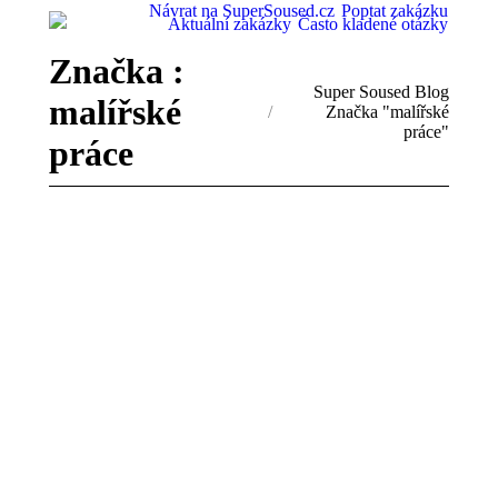
Návrat na SuperSoused.cz
Poptat zakázku
Aktuální zakázky
Často kladené otázky
Značka :
You are here:
Super Soused Blog
malířské
Značka "malířské
práce"
práce