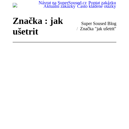
Návrat na SuperSoused.cz
Poptat zakázku
Aktuální zakázky
Často kladené otázky
Značka :
jak
You are here:
Super Soused Blog
ušetrit
Značka "jak ušetrit"