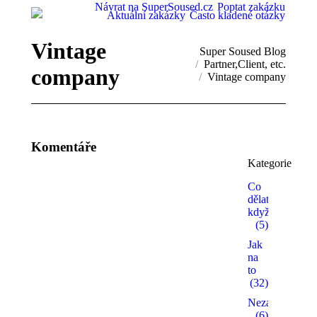
Návrat na SuperSoused.cz
Poptat zakázku
Aktuální zakázky
Často kladené otázky
Vintage
You are here:
Super Soused Blog
Partner,Client, etc.
company
Vintage company
Komentáře
Kategorie
Co
dělat,
když…
(5)
Jak
na
to
(32)
Nezařazené
(6)