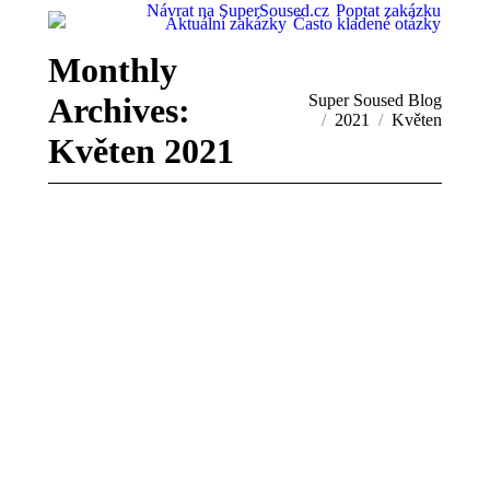
Návrat na SuperSoused.cz
Poptat zakázku
Aktuální zakázky
Často kladené otázky
Monthly
Archives:
You are here:
Super Soused Blog
2021
Květen
Květen 2021