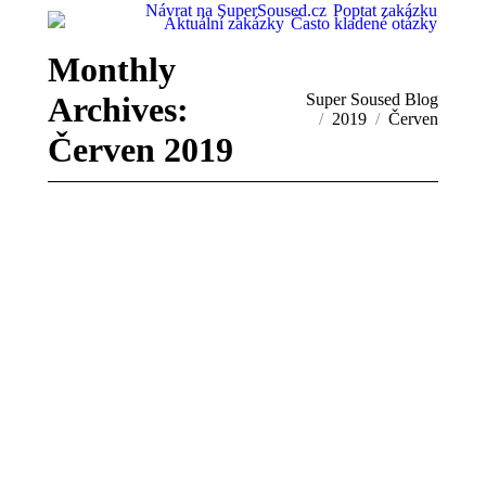
Návrat na SuperSoused.cz
Poptat zakázku
Aktuální zakázky
Často kladené otázky
Monthly
Archives:
You are here:
Super Soused Blog
2019
Červen
Červen 2019